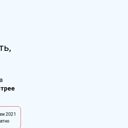
ть,
а
стрее
ам 2021
латно