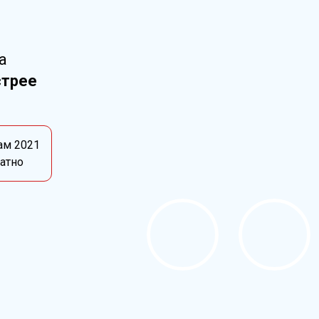
а
стрее
ам 2021
латно