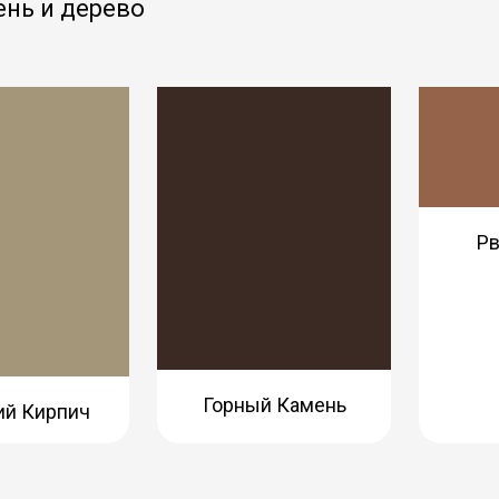
ень и дерево
Рв
Горный Камень
ий Кирпич