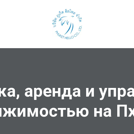
а, аренда и упр
ижимостью на Пх