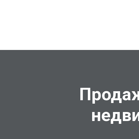
Продаж
недв