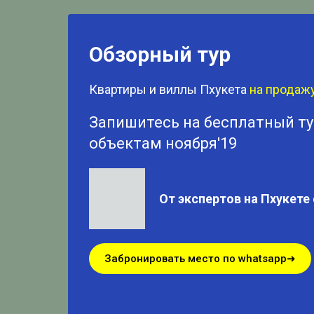
Обзорный тур
Квартиры и виллы Пхукета
на продаж
Запишитесь на бесплатный т
объектам ноября'19
От экспертов на Пхукете
Забронировать место по whatsapp➜