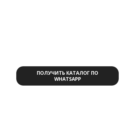
КОВРЫ С
ДОСТАВКОЙ ПО
ВСЕМУ МИРУ
100% ручная работа из натурального
войлока
ПОЛУЧИТЬ КАТАЛОГ ПО
WHATSAPP
*Скидка 5% новым клиентам