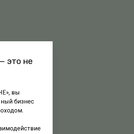
— это не
НЕ», вы
чный бизнес
оходом.
заимодействие