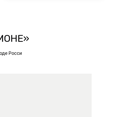
«МОНЕ»
роде Росси