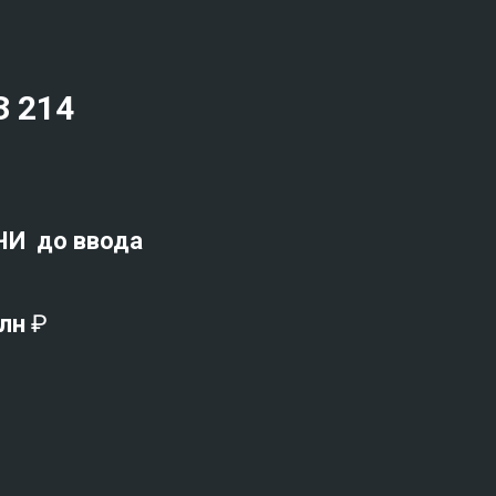
З 214
ЧИ до ввода
млн
₽