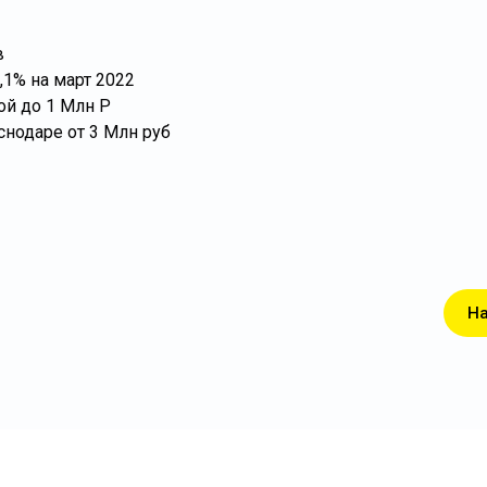
в
,1% на март 2022
ой до 1 Млн Р
снодаре от 3 Млн руб
На