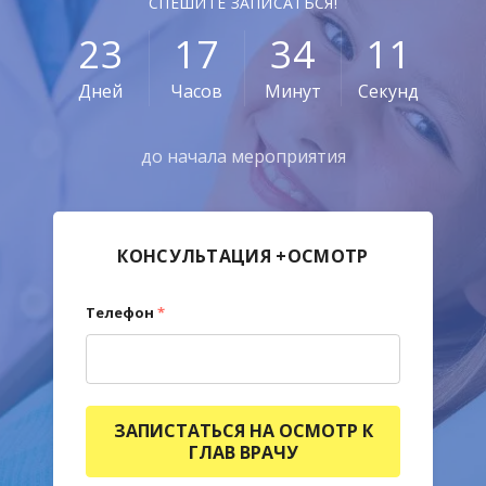
СПЕШИТЕ ЗАПИСАТЬСЯ!
2
3
1
7
3
4
0
9
Дней
Часов
Минут
Секунд
до начала мероприятия
КОНСУЛЬТАЦИЯ +ОСМОТР
Телефон
*
ЗАПИСТАТЬСЯ НА ОСМОТР К
ГЛАВ ВРАЧУ