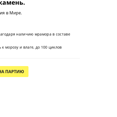
камень.
ия в Мире.
лагодаря наличию мрамора в составе
я
 к морозу и влаге, до 100 циклов
НА ПАРТИЮ