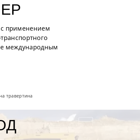
ЬЕР
 с применением
отранспортного
щие международным
ча травертина
ОД